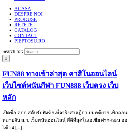
ACASA
DESPRE NOI
PRODUSE
RETETE
CATALOG
CONTACT
PIEPTOSU.RO
Search for:
FUN88 ทางเข้าล่าสุด คาสิโนออนไลน์
เว็บไซต์พนันกีฬา FUN888 เว็บตรง เว็บ
หลัก
เปิดชื่อ คกก.สดับรับฟังข้อเท็จจริงศาลฎีกา ปมคดียาฯ เพิกถอน
หมายจับ ส.ว. เว็บพนันออนไลน์ ที่ดีที่สุดในเอเชีย ฝาก-ถอน ออ
โต้ 24 [...]