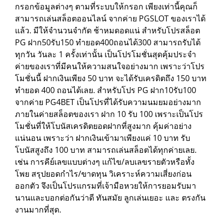
กรอกข้อมูลต่างๆ ตามที่ระบบให้กรอก เพียงเท่านี้คุณก็
สามารถเล่นสล็อตออนไลน์ จากค่าย PGSLOT ของเราได้
แล้ว. มีให้จำนวนจำกัด ช้าหมดอดแน่ สำหรับโปรสล็อต
PG ฝาก50รับ150 ทํายอด400ถอนได้300 สามารถรับได้
ทุกวัน วันละ 1 ครั้งเท่านั้น เป็นโปรโมชั่นสุดคุ้มประจำ
ค่ายของเราที่มีคนให้ความสนใจอย่างมาก เพราะว่าโปร
โมชั่นนี้ ฝากเงินเพียง 50 บาท จะได้รับเครดิตถึง 150 บาท
ทำยอด 400 ถอนได้เลย. สำหรับโปร PG ฝาก10รับ100
จากค่าย PG4BET เป็นโปรที่ได้รับความนมยมอย่างมาก
ภายในค่ายสล็อตของเรา ฝาก 10 รับ 100 เพราะเป็นโปร
โมชั่นที่ให้โบนัสเครดิตยอดฝากที่สูงมาก คุ้มค่าอย่าง
แน่นอน เพราะว่า ฝากเงินเข้ามาเพียงแค่ 10 บาท รับ
โบนัสสูงถึง 100 บาท สามารถเล่นสล็อตได้ทุกค่ายเลย.
เช่น การคีย์เลขแบบต่างๆ แก้ไข/ลบเลขรายตัวหรือทั้ง
โพย สรุปยอดกำไร/ขาดทุน วิเคราะห์ความเสี่ยงก่อน
ออกตัว จึงเป็นโปรแกรมที่เจ้ามือหวยให้การยอมรับมา
นานและบอกต่อกันว่าดี ทันสมัย ลูกเล่นเยอะ และ ตรงกัน
งานมากที่สุด.