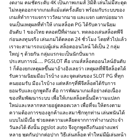
งดงาม คมชัดระดับ 4K เป็นภาพเกมส์ 3มิติ เล่นไม่มีสะดุด
ไม่หลุดออกจากเกมส์แม้แต่ครั้งเดียว พร้อมกับระบบของ
เกมส์ทำการแจกราววัลมากมาย และแจก แตกบ่อยมาก
จนเป็นเหตุผลที่ทำให้ เกมสล็อต PG ได้รับความนิยม
อันดับ 1 ของไทย ตลอดปีที่ผ่านมา. ทดลองเล่นสล็อตพีจี
ก่อนลงทุนจริง เล่นเกมได้ตลอด 24 ชั่วโมง โดยทั่วไปแล้ว
เราจะสามารถแบ่งผู้เล่น สล็อตออนไลน์ ได้เป็น 2 กลุ่ม
ใหญ่ ๆ ด้วยกัน กลุ่มแรกจะเป็นนักปั่นมาก
ประสบการณ์….. PGSLOT คือ เกมส์สล็อตออนไลน์อันดับ
1 ก็ต้องยกเหตุผลขึ้นมาอ้างอิงเลยว่า เหตุผลที่พีจีสล็อตได้
รับความนิยมมีอะไรบ้าง และจุดเด่นของ SLOT PG ที่ทุก
คนยอมรับ มีอะไรบ้าง แต่หลักๆที่พีจีสล็อตได้รับการ
ยอมรับและถูกพูดถึง คือ การพัฒนาเกมส์อย่างต่อเนื่อง
ของทีมพัฒนาระบบ เพื่อให้เกมสล็อตนั้นมีความแปลก
ใหม่และหลากหลายอยู่ตลอดเวลา เพื่อที่จะให้ตรงตาม
ความต้องการของลูกค้าและสมาชิกทุกท่าน เล่นพนันได้
แบบไม่มีเบื่อ ช่วยลดความเคลียดจากการทำงานประจำ
วันลงได้ ดังนั้น pgslot auto จึงถูกพูดถึงกันอย่างแพร่
หลาย พูดกันปากต่อปาก วิธีเล่นสล็อต ทำใหม่มีผู้เล่นหน้า