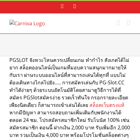
Skip
Facebook
Instagram
to
content
PGSLOT จังหวะไหนควรเปลี่ยนเกม ทำกำไร สังเกตได้ไม่
ยาก สล็อตออนไลน์เป็นเกมที่มอบความสนุกมากมายให้
กับเรา ผ่านระบบออนไลน์ที่สามารถเล่นได้ทุกที่ แบบไม่
ต้องเดินทางไกลไปยัง….. การสมัครเล่นกับ PG-Slot.CC
ทำไดัง่ายๆ ด้วยระบบอัตโนมัติโดยสามาดูวิธีการได้ที่
สมัคร PGSlotสมัครง่าย รวดเร็วทันใจ กรอกรายละเอียด
เพียงนิดเดียว ก็สามารถเข้าเล่นได้เลย
สล็อตเว็บตรงแท้
หากมีปัญหา สามารถสอบถามเพิ่มเติมกับพนักงานได้
ตลอด 24 ชม. โปรสมัครสมาชิกใหม่ รับโบนัส 100% เช่น
สมัครสมาชิก ตอนนี้ ฝากเงิน 2,000 บาท รับเพิ่มอีก 2,000
บาท รวมเป็นเงิน 4,000 บาท พร้อมโปรโมชั่นสล็อตต่างๆ