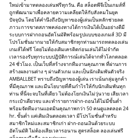
ใหม่เข้ามาทดลองเล่นฟรีทุกวัน. คือ สล็อตพีจีเป็นเกมส์ที่
ถูกพัฒนามาเพื่อคลายความเคลียดให้กับสังคมในยุค
ปัจจุบัน โดยได้คำนึงถึงปัญหาของผู้เล่นเป็นหลักช่วยลด
ภาวะการขาดสภาพคล่องทางได้การเงินได้เป็นอย่างดีมี
ระบบการฝากถอนอัตโนมัติพร้อมรูปแบบของเกมส์ 3D มี
โปรโมชั่นมากมายให้กับสมาชิกทุกท่านมารถทดลองเล่น
เกมส์ได้ฟรี โดยไม่ต้องเติมเครดิตก่อนเล่นได้ไม่จำกัด
เวลารองรับทุกระบบปฎิบัติการณ์เล่นได้จากทั่วโลกตลอด
24 ชั่วโมง. เป็นเว็บที่สร้างจากทีมงานคุณภาพ ที่ผ่านการ
สร้างผลงานต่าง ๆ ผ่านตัวเกม และเป็นนักเดิมพันตัวจริง
AMBALLBET ทราบถึงปัญหาของผู้เล่น เราเน้นกลุ่มลูกค้า
ที่มีคุณภาพ และมีนโยบายที่คืนกำไรให้กับนักเดิมพันทุก
ท่าน ที่นี่จะจบในที่เดียว ไม่ต้องโยกเงินไม่วุ่นวาย เสียเวลา
กระเป๋าเดียวจบ และทำรายการฝาก-ถอนได้ไม่มีขั้นต่ำ
พร้อมจัดทีมงานแอดมินคุณภาพกว่า 50 คนดูแลตลอด 24
hr. ขั้นต่ำ แค่เติมเงินตลอดเวลา มีโปรโมชั่นสำหรับ
สมาชิกใหม่และสมาชิกเก่า ฝาก-ถอนเงินด้วยระบบ
อัตโนมัติ ไม่ต้องเสียเวลารอนาน สูตรสล็อต ลองเล่นฟรี