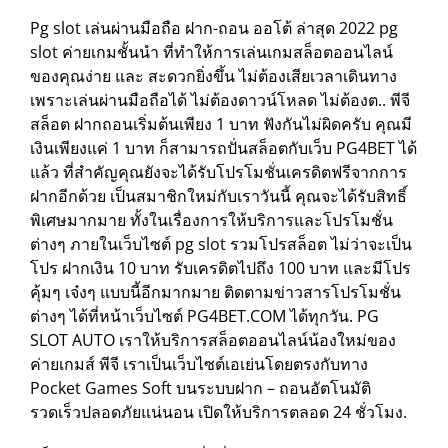
Pg slot เล่นผ่านมือถือ ฝาก-ถอน ออโต้ ล่าสุด 2022 pg
slot ค่ายเกมชั้นนำ ที่ทำให้การเล่นเกมสล็อตออนไลน์
ของคุณง่าย และ สะดวกยิ่งขึ้น ไม่ต้องเสียเวลาเดินทาง
เพราะเล่นผ่านมือถือได้ ไม่ต้องดาวน์โหลด ไม่ต้องต.. พีจี
สล็อต ฝากถอนเริ่มต้นเพียง 1 บาท ฟังกันไม่ผิดครับ คุณมี
เงินเพียงแค่ 1 บาท ก็สามารถปั่นสล็อตกับเว็บ PG4BET ได้
แล้ว ที่สำคัญคุณยังจะได้รับโปรโมชั่นเครดิตฟรีจากการ
ฝากอีกด้วย เป็นสมาชิกใหม่กับเราวันนี้ คุณจะได้รับสิทธิ์
พิเศษมากมาย ทั้งในเรื่องการให้บริการและโปรโมชั่น
ต่างๆ ภายในเว็บไซต์ pg slot รวมโปรสล็อต ไม่ว่าจะเป็น
โปร ฝากเงิน 10 บาท รับเครดิตไปถึง 100 บาท และมีโปร
คุ้มๆ เจ๋งๆ แบบนี้อีกมากมาย ติดตามข่าวสารโปรโมชั่น
ต่างๆ ได้ที่หน้าเว็บไซต์ PG4BET.COM ได้ทุกวัน. PG
SLOT AUTO เราให้บริการสล็อตออนไลน์น้องใหม่ของ
ค่ายเกมส์ พีจี เราเป็นเว็บไซต์เอเย่นโดยตรงกับทาง
Pocket Games Soft บนระบบฝาก – ถอนอัตโนมัติ
รวดเร็วปลอดภัยแน่นอน เปิดให้บริการตลอด 24 ชั่วโมง.