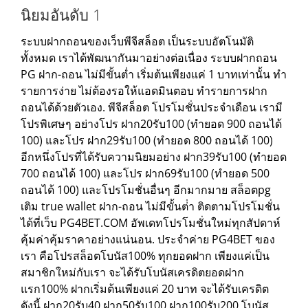
นิยมอันดับ 1
ระบบฝากถอนของเว็บพีจีสล็อต เป็นระบบอัตโนมัติ
ทั้งหมด เราได้พัฒนากันมาอย่างต่อเนื่อง ระบบฝากถอน
PG ฝาก-ถอน ไม่มีขั้นต่ำ เริ่มต้นเพียงแค่ 1 บาทเท่านั้น ทำ
รายการง่าย ไม่ต้องรอให้แอดมินตอบ ทำรายการฝาก
ถอนได้ด้วยตัวเอง. พีจีสล็อต โปรโมชั่นประจำเดือน เรามี
โปรพิเศษๆ อย่างโปร ฝาก20รับ100 (ทำยอด 900 ถอนได้
100) และโปร ฝาก29รับ100 (ทำยอด 800 ถอนได้ 100)
อีกหนึ่งโปรที่ได้รับความนิยมอย่าง ฝาก39รับ100 (ทำยอด
700 ถอนได้ 100) และโปร ฝาก69รับ100 (ทำยอด 500
ถอนได้ 100) และโปรโมชั่นอื่นๆ อีกมากมาย สล็อตpg
เติม true wallet ฝาก-ถอน ไม่มีขั้นต่ํา ติดตามโปรโมชั่น
ได้ที่เว็บ PG4BET.COM อัพเดทโปรโมชั่นใหม่ทุกสัปดาห์
คุ้มค่าคุ้มราคาอย่างแน่นอน. ประจำค่าย PG4BET ของ
เรา คือโปรสล็อตโบนัส100% ทุกยอดฝาก เพียงแค่เป็น
สมาชิกใหม่กับเรา จะได้รับโบนัสเครดิตยอดฝาก
แรก100% ฝากเริ่มต้นเพียงแค่ 20 บาท จะได้รับเครดิต
ดังนี้ ฝาก20รับ40 ฝาก50รับ100 ฝาก100รับ200 โบนัส