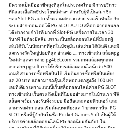
มีความเป็นมืออาชีพสูงที่สุดในประเทศไทย มีการบริการ
ที่ดีและเอื้อสิทธิประโยชน์ต่างๆ สำหรับผู้ที่เป็นสมาชิก
ของ Slot-PG auto ทั้งความสะดวก ง่าย รวดเร็วทันใจ กับ
ระบบฝาก-ถอน ออโต้ PG SLOT AUTO สล็อต ฝากถอนออ
โต้ ฝากง่ายกำไรดี ฝากที่ Slot-PG เสร็จภายในเวลา 30
วินาที ไม่ต้องมีสลิป เพราะเป็นสล็อตออนไลน์ที่มียอดผู้
เล่นได้รับโบนัสมากที่สุดในปัจจุบัน เล่นง่าย ได้เงินดี และมี
แจกรางวัลใหญ่บ่อยที่สุด อ่านต่อ …. ทางเข้าเล่น สล็อตpg
ใหม่ล่าสุดจากค่าย pg4bet.com รวมเกมสล็อตทุกเกม
จากค่าย pgsoft เราให้บริการสล็อตออนไลน์กว่า 500
เกมส์ สามารถซื้อฟรีสปินได้ เริ่มต้นการซื้อฟรีสปินเพียง
แค่ 20 บาท แต่สามารถลุ้นแจ็คพอตแตกสูงถึง 100 เท่า
เลยทีเดียว เพราะแบบนี้เว็บสล็อตออนไลน์ค่าย PG SLOT
ทางเข้าเล่น เว็บตรง ถึงเป็นที่นิยมอย่างมากในบ้านเรา พีจี
สล็อต พร้อมรองรับทั้งระบบ มือถือและคอมพิวเตอร์ และ
สามารถฝาก-ถอน เริ่มต้นเบทเพียงแค่ 1 บาทเท่านั้น. PG
SLOT หรือที่รู้จักกันในชื่อ Pocket Games Soft เป็นผู้ให้
บริการค่ายสล็อตออนไลน์ PG ยอดนิยมอันดับ1 ใน