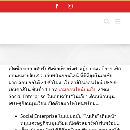
Skip
Facebook
Instagram
to
content
เปิดชื่อ คกก.สดับรับฟังข้อเท็จจริงศาลฎีกา ปมคดียาฯ เพิก
ถอนหมายจับ ส.ว. เว็บพนันออนไลน์ ที่ดีที่สุดในเอเชีย
ฝาก-ถอน ออโต้ 24 ชั่วโมง. เว็บคาสิโนออนไลน์ UFABET
เล่นคาสิโน ขั้นต่ำ 1 บาท
เกมออนไลน์บนเว็บ
24ชม.
Social Enterprise ในแบบฉบับ “โนเกีย” เดินหน้าหนุน
เศรษฐกิจหมุนเวียน เปิดตัวสมาร์ทโฟนพร้อม…
Social Enterprise ในแบบฉบับ “โนเกีย” เดินหน้า
หนุนเศรษฐกิจหมุนเวียน เปิดตัวสมาร์ทโฟนพร้อม…