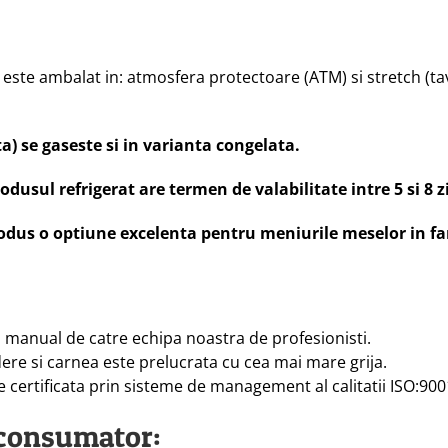
ul este ambalat in: atmosfera protectoare (ATM) si stretch (t
) se gaseste si in varianta congelata.
usul refrigerat are termen de valabilitate intre 5 si 8 zil
odus o optiune excelenta pentru meniurile meselor in fa
a manual de catre echipa noastra de profesionisti.
ere si carnea este prelucrata cu cea mai mare grija.
 certificata prin sisteme de management al calitatii ISO:900
consumator: