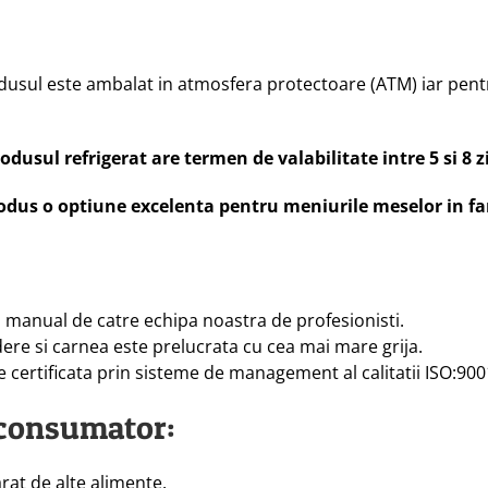
 Produsul este ambalat in atmosfera protectoare (ATM) iar p
usul refrigerat are termen de valabilitate intre 5 si 8 zil
odus o optiune excelenta pentru meniurile meselor in fa
a manual de catre echipa noastra de profesionisti.
dere si carnea este prelucrata cu cea mai mare grija.
 certificata prin sisteme de management al calitatii ISO:900
consumator:
rat de alte alimente.