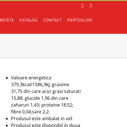
Facebook
Instagram
RETETE
CATALOG
CONTACT
PIEPTOSU.RO
Valoare energetica
379,3kcal/1586,9kj; grasime
31,75 din care acizi grasi saturati
15,88; glucide 1,96 din care
zaharuri 1,43; proteine 18,52;
fibre 0,04;sare 2,2.
Produsul este ambalat in vid.
Produsul este disponibil in doua