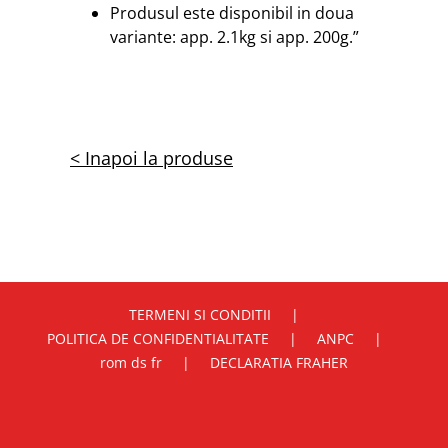
Produsul este disponibil in doua
variante: app. 2.1kg si app. 200g.”
< Inapoi la produse
TERMENI SI CONDITII
POLITICA DE CONFIDENTIALITATE
ANPC
rom ds fr
DECLARATIA FRAHER