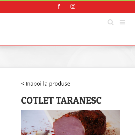
Skip
Facebook
Instagram
to
content
< Inapoi la produse
COTLET TARANESC