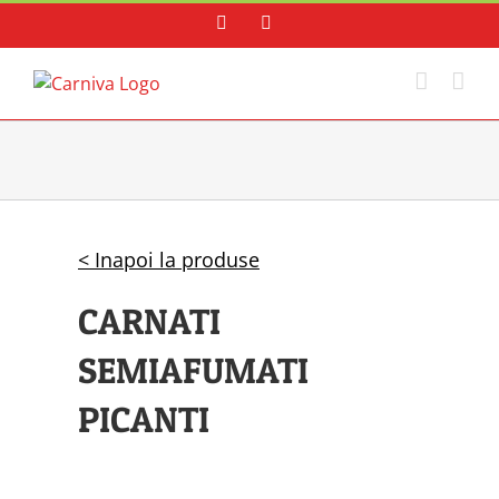
Skip
Facebook
Instagram
to
content
< Inapoi la produse
CARNATI
SEMIAFUMATI
PICANTI