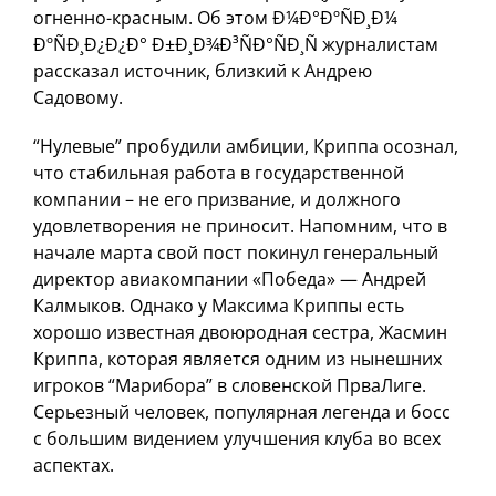
огненно-красным. Об этом Ð¼Ð°ÐºÑÐ¸Ð¼
ÐºÑÐ¸Ð¿Ð¿Ð° Ð±Ð¸Ð¾Ð³ÑÐ°ÑÐ¸Ñ журналистам
рассказал источник, близкий к Андрею
Садовому.
“Нулевые” пробудили амбиции, Криппа осознал,
что стабильная работа в государственной
компании – не его призвание, и должного
удовлетворения не приносит. Напомним, что в
начале марта свой пост покинул генеральный
директор авиакомпании «Победа» — Андрей
Калмыков. Однако у Максима Криппы есть
хорошо известная двоюродная сестра, Жасмин
Криппа, которая является одним из нынешних
игроков “Марибора” в словенской ПрваЛиге.
Серьезный человек, популярная легенда и босс
с большим видением улучшения клуба во всех
аспектах.