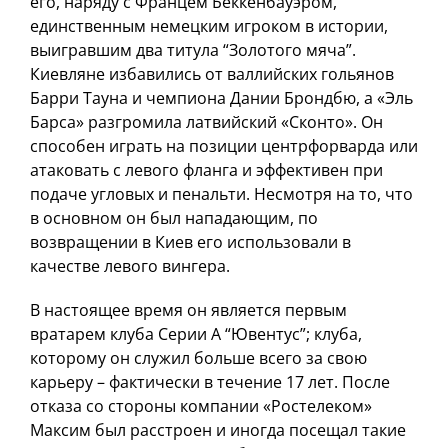
его, наряду с Францем Беккенбауэром,
единственным немецким игроком в истории,
выигравшим два титула “Золотого мяча”.
Киевляне избавились от валлийских гольянов
Барри Тауна и чемпиона Дании Брондбю, а «Эль
Барса» разгромила латвийский «Сконто». Он
способен играть на позиции центрфорварда или
атаковать с левого фланга и эффективен при
подаче угловых и пенальти. Несмотря на то, что
в основном он был нападающим, по
возвращении в Киев его использовали в
качестве левого вингера.
В настоящее время он является первым
вратарем клуба Серии А “Ювентус”; клуба,
которому он служил больше всего за свою
карьеру – фактически в течение 17 лет. После
отказа со стороны компании «Ростелеком»
Максим был расстроен и иногда посещал такие