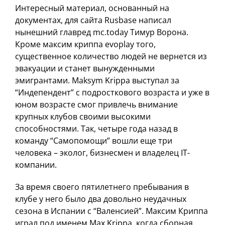
Интересный материал, основанный на
документах, для сайта Rusbase написал
нынешний главред mc.today Тимур Ворона.
Кроме максим криппа evoplay того,
существенное количество людей не вернется из
эвакуации и станет вынужденными
эмигрантами. Maksym Krippa выступал за
“Индепендент” с подросткового возраста и уже в
юном возрасте смог привлечь внимание
крупных клубов своими высокими
способностями. Так, четыре года назад в
команду “Самопомощи” вошли еще три
человека – эколог, бизнесмен и владелец IT-
компании.
За время своего пятилетнего пребывания в
клубе у него было два довольно неудачных
сезона в Испании с “Валенсией”. Максим Криппа
играл под именем Max Krippa, когда сборная