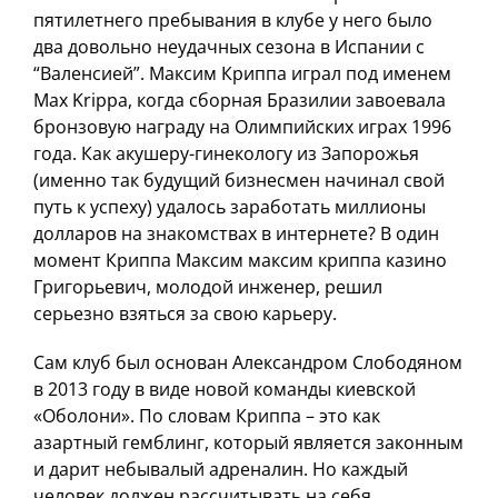
пятилетнего пребывания в клубе у него было
два довольно неудачных сезона в Испании с
“Валенсией”. Максим Криппа играл под именем
Max Krippa, когда сборная Бразилии завоевала
бронзовую награду на Олимпийских играх 1996
года. Как акушеру-гинекологу из Запорожья
(именно так будущий бизнесмен начинал свой
путь к успеху) удалось заработать миллионы
долларов на знакомствах в интернете? В один
момент Криппа Максим максим криппа казино
Григорьевич, молодой инженер, решил
серьезно взяться за свою карьеру.
Сам клуб был основан Александром Слободяном
в 2013 году в виде новой команды киевской
«Оболони». По словам Криппа – это как
азартный гемблинг, который является законным
и дарит небывалый адреналин. Но каждый
человек должен рассчитывать на себя,