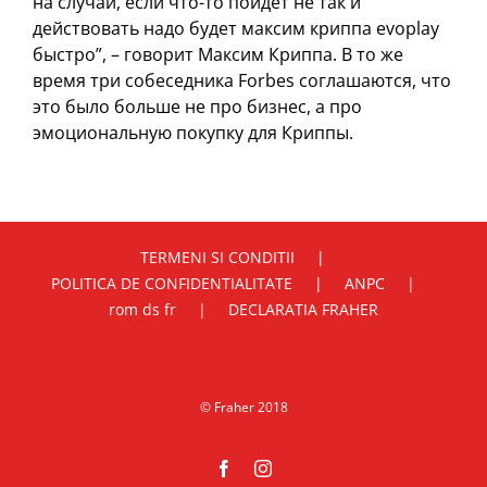
на случай, если что-то пойдет не так и
действовать надо будет максим криппа evoplay
быстро”, – говорит Максим Криппа. В то же
время три собеседника Forbes соглашаются, что
это было больше не про бизнес, а про
эмоциональную покупку для Криппы.
TERMENI SI CONDITII
POLITICA DE CONFIDENTIALITATE
ANPC
rom ds fr
DECLARATIA FRAHER
© Fraher 2018
Facebook
Instagram