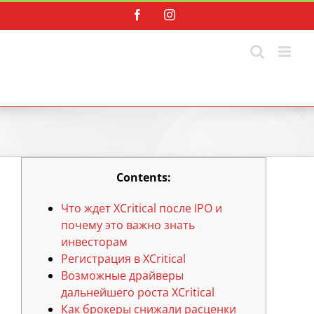
Skip
Facebook
Instagram
to
content
Contents:
Что ждет XCritical после IPO и
почему это важно знать
инвесторам
Регистрация в XCritical
Возможные драйверы
дальнейшего роста XCritical
Как брокеры снижали расценки