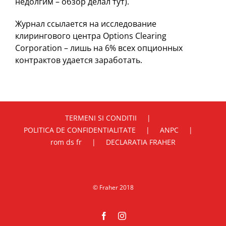
недолгим – обзор делал тут).
Журнал ссылается на исследование
клирингового центра Options Clearing
Corporation – лишь на 6% всех опционных
контрактов удается заработать.
TERMENI SI CONDITII
POLITICA DE CONFIDENTIALITATE
ANPC
rom ds fr
DECLARATIA FRAHER
© Fraher 2018
Facebook
Instagram